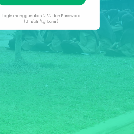
Login menggunakan NISN dan Password
(thn/bln/tgl Lahir)